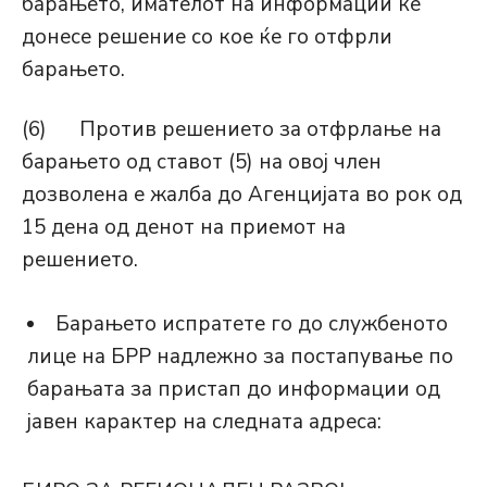
барањето, имателот на информации ќе
донесе решение со кое ќе го отфрли
барањето.
(6) Против решението за отфрлање на
барањето од ставот (5) на овој член
дозволена е жалба до Агенцијата во рок од
15 дена од денот на приемот на
решението.
Барањето испратете го до службеното
лице на БРР надлежно за постапување по
барањата за пристап до информации од
јавен карактер на следната адреса: