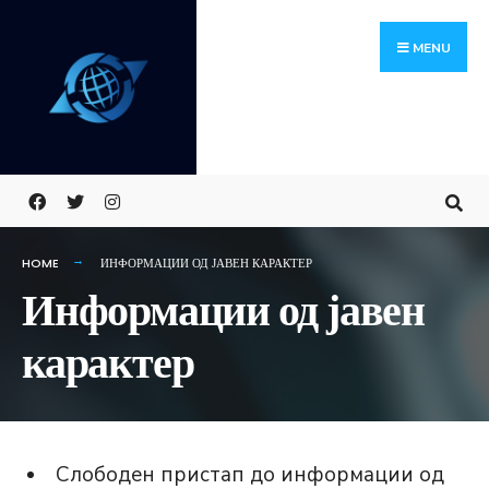
Skip
Search
to
for:
MENU
content
HOME
ИНФОРМАЦИИ ОД ЈАВЕН КАРАКТЕР
Информации од јавен
карактер
Слободен пристап до информации од