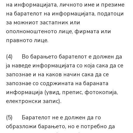
на информацијата, личното име и презиме
на барателот на информацијата, податоци
за можниот застапник или
ополномоштеното лице, фирмата или
правното лице.
(4) Во барањето барателот е должен да
ја наведе информацијата со која сака да се
запознае и на каков начин сака да се
запознае со содржината на бараната
информација (увид, препис, фотокопија,
електронски запис).
(5) Барателот не е должен да го
образложи барањето, но е потребно да