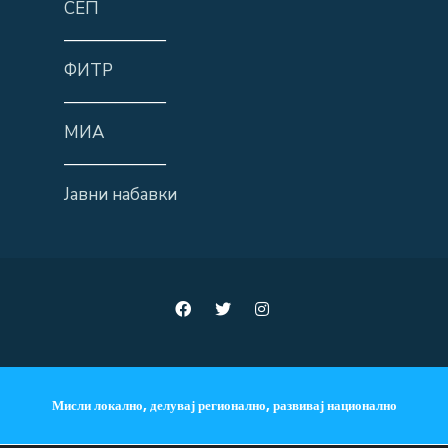
СЕП
——————
ФИТР
——————
МИА
——————
Јавни набавки
Мисли локално, делувај регионално, развивај национално