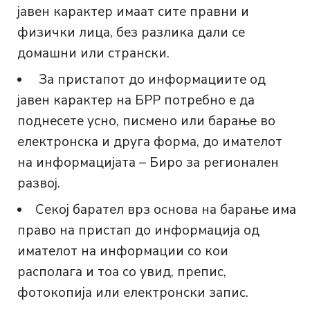
јавен карактер имаат сите правни и
физички лица, без разлика дали се
домашни или странски.
За пристапот до информациите од
јавен карактер на БРР потребно е да
поднесете усно, писмено или барање во
електронска и друга форма, до имателот
на информацијата – Биро за регионален
развој.
Секој барател врз основа на барање има
право на пристап до информација од
имателот на информации со кои
располага и тоа со увид, препис,
фотокопија или електронски запис.