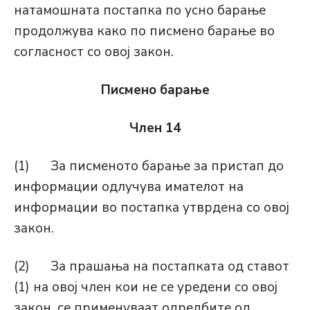
натамошната постапка по усно барање
продолжува како по писмено барање во
согласност со овој закон.
Писмено барање
Член 14
(1) За писменото барање за пристап до
информации одлучува имателот на
информации во постапка утврдена со овој
закон.
(2) За прашања на постапката од ставот
(1) на овој член кои не се уредени со овој
закон, се применуваат одредбите од