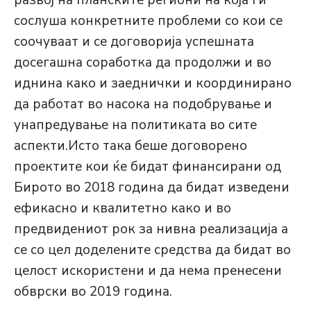
развој на планските региони на која ги
сослуша конкретните проблеми со кои се
соочуваат и се договорија успешната
досегашна соработка да продолжи и во
иднина како и заеднички и координирано
да работат во насока на подобрување и
унапредување на политиката во сите
аспекти.Исто така беше договорено
проектите кои ќе бидат финансирани од
Бирото во 2018 година да бидат изведени
ефикасно и квалитетно како и во
предвидениот рок за нивна реализација а
се со цел доделените средства да бидат во
целост искористени и да нема пренесени
обврски во 2019 година.