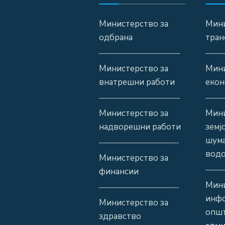
Министерство за
Мини
одбрана
тран
—————————–
——
Министерство за
Мини
внатрешни работи
екон
—————————–
——
Министерство за
Мини
надворешни работи
земј
шума
—————————-
водо
Министерство за
——
финансии
Мини
—————————-
инф
Министерство за
општ
здравство