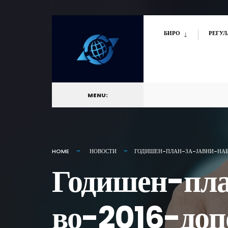
for:
Skip
БИРО
РЕГУЛ
to
content
MENU:
HOME
НОВОСТИ
ГОДИШЕН-ПЛАН-ЗА-ЈАВНИ-НА
Годишен-пла
во-2016-доп