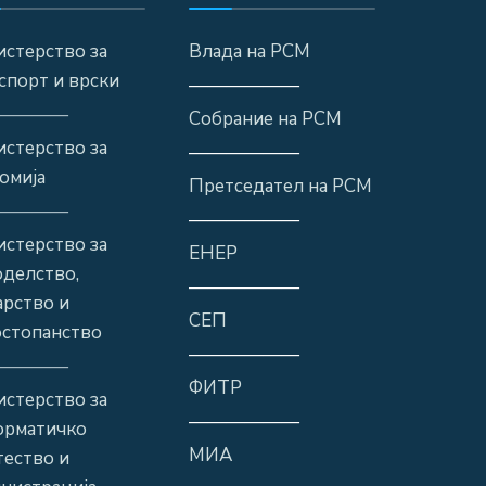
стерство за
Влада на РСМ
спорт и врски
——————
————
Собрание на РСМ
стерство за
——————
омија
Претседател на РСМ
————
——————
стерство за
ЕНЕР
оделство,
——————
рство и
СЕП
стопанство
——————
————
ФИТР
стерство за
——————
орматичко
МИА
ество и