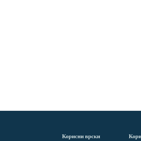
Корисни врски
Кори