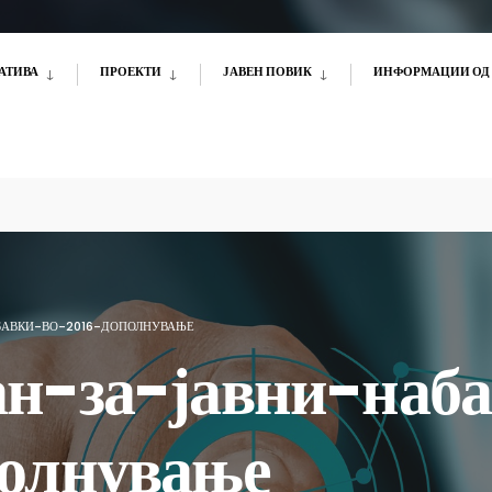
АТИВА
ПРОЕКТИ
ЈАВЕН ПОВИК
ИНФОРМАЦИИ ОД 
БАВКИ-ВО-2016-ДОПОЛНУВАЊЕ
н-за-јавни-наб
олнување