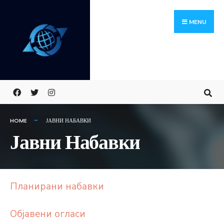
Skip
Search
to
for:
MENU
content
HOME
ЈАВНИ НАБАВКИ
Јавни Набавки
Планирани набавки
Објавени огласи