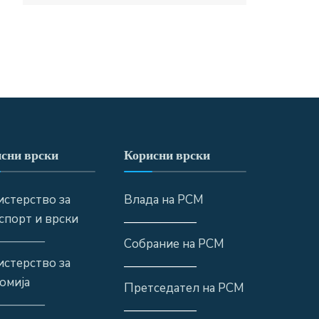
сни врски
Корисни врски
стерство за
Влада на РСМ
спорт и врски
——————
————
Собрание на РСМ
стерство за
——————
омија
Претседател на РСМ
————
——————