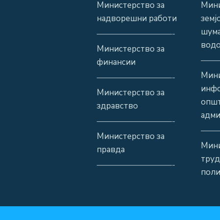
Министерство за
Мини
надворешни работи
земј
шума
—————————-
водо
Министерство за
——
финансии
Мини
—————————-
инф
Министерство за
општ
здравство
адми
—————————-
——
Министерство за
Мини
правда
труд
—————————-
поли