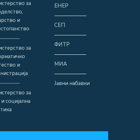
стерство за
ЕНЕР
оделство,
——————
рство и
СЕП
стопанство
——————
————
ФИТР
стерство за
——————
орматичко
МИА
ество и
нистрација
——————
————
Јавни набавки
стерство за
 и социјална
тика