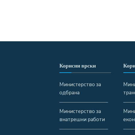
Корисни врски
Кори
Министерство за
Мини
одбрана
тран
—————————–
——
Министерство за
Мини
внатрешни работи
екон
—————————–
——