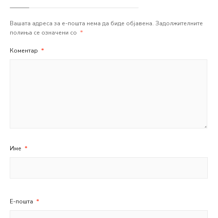
Вашата адреса за е-пошта нема да биде објавена.
Задолжителните
полиња се означени со
*
Коментар
*
Име
*
Е-пошта
*