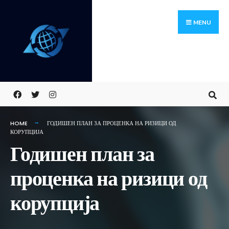
Skip
Search
to
for:
MENU
content
HOME
ГОДИШЕН ПЛАН ЗА ПРОЦЕНКА НА РИЗИЦИ ОД
КОРУПЦИЈА
Годишен план за
проценка на ризици од
корупција